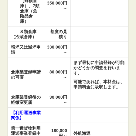
（野積倉
350,000円
庫）、7類
～
倉庫（危
険品倉
庫）
８類倉庫
都度の見
（冷蔵倉庫）
積り
増坪又は減坪申
330,000円
請
～
まず最初に申請登録が可能
かどうかの調査を行いま
倉庫業登録申請
80,000円
す。
の可否
～
可能であれば、本料金は、
申請料金に吸収します。
倉庫業登録後の
30,000円
軽微変更届
～
【利用運送事業
関係】
第一種貨物利用
180,000
運送事業登録申
外航海運
円～