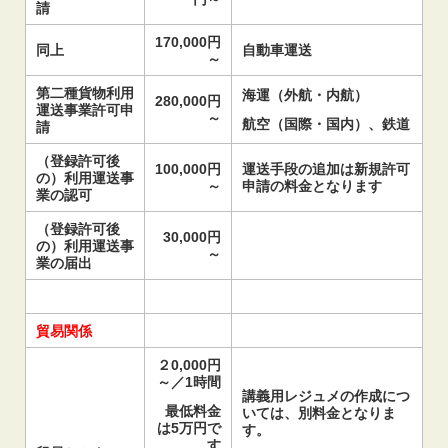
請
170,000円
同上
自動車運送
～
第二種貨物利用
海運（外航・内航）
280,000円
運送事業許可申
～
航空（国際・国内）、鉄道
請
（登録許可後
100,000円
運送手段の追加は新規許可
の）利用運送事
～
申請の料金となります
業の認可
（登録許可後
30,000円
の）
利用運送事
～
業の届出
貿易関係
２0,000円
～／1時間
講義用レジュメの作成につ
最低料金
いては、別料金となりま
は5万円で
す。
す