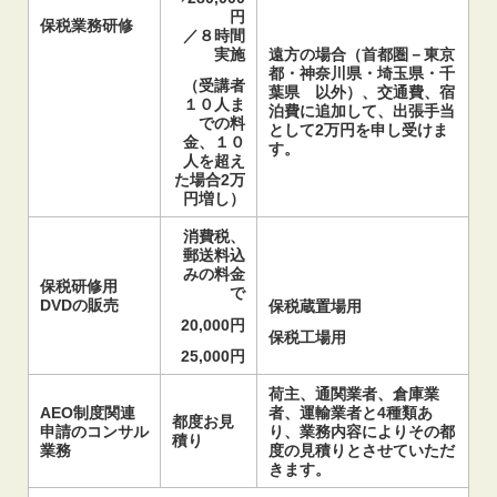
円
保税業務研修
／８時間
遠方の場合（首都圏－東京
実施
都・神奈川県・埼玉県・千
（受講者
葉県 以外）、交通費、宿
１０人ま
泊費に追加して、出張手当
での料
として2万円を申し受けま
金、１０
す。
人を超え
た場合2万
円増し）
消費税、
郵送料込
みの料金
保税研修用
で
DVDの販売
保税蔵置場用
20,000円
保税工場用
25,000円
荷主、通関業者、倉庫業
AEO制度関連
者、運輸業者と4種類あ
都度お見
申請のコンサル
り、業務内容によりその都
積り
業務
度の見積りとさせていただ
きます。