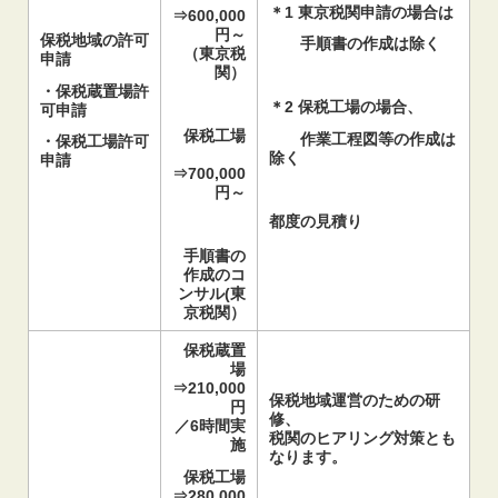
＊1 東京税関申請の場合は
⇒600,000
円～
保税地域の許可
手順書の作成は除く
（東京税
申請
関）
・保税蔵置場許
＊2 保税工場の場合、
可申請
保税工場
作業工程図等の作成は
・保税工場許可
除く
申請
⇒700,000
円～
都度の見積り
手順書の
作成のコ
ンサル(東
京税関）
保税蔵置
場
⇒21
0,000
保税地域運営のための研
円
修、
／
6時間実
税関のヒアリング対策とも
施
なります。
保税工場
⇒280,000