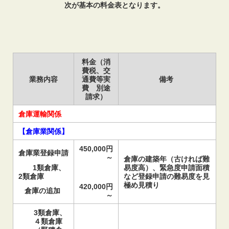
次が基本の料金表となります。
料金（消
費税、交
業務内容
通費等実
備考
費 別途
請求）
倉庫運輸関係
【倉庫業関係】
450,000円
倉庫業登録申請
～
倉庫の建築年（古ければ難
1類倉庫、
易度高）、緊急度申請面積
2類倉庫
など登録申請の難易度を見
極め見積り
420,000円
倉庫の追加
～
3類倉庫、
４類倉庫